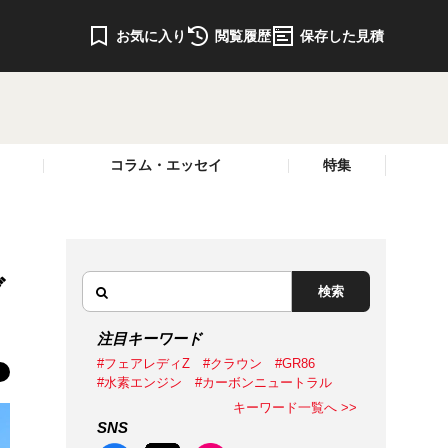
お気に入り
閲覧履歴
保存した見積
コラム・エッセイ
特集
ブ
検索
注目キーワード
#フェアレディZ
#クラウン
#GR86
#水素エンジン
#カーボンニュートラル
キーワード一覧へ >>
SNS