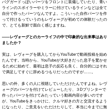
バグガードっぽいパーツをフロントに装備していたり、青い
ラインのスポイラーやミラーに付けているラインなどは全て
自分で作ったパーツなんですよ。こういった自作パーツを作
って付けるっていうのもレヴォーグが初めての体験だったの
で、とても新鮮で面白く感じますね。
――レヴォーグとのカーライフの中で印象的な出来事はあり
ましたか？
実は、レヴォーグを購入してからYouTubeで動画投稿を始め
たんです。当時から、YouTubeが大好きだった息子を驚かせ
るために始めて、最初は息子の反応も良く、自分的にはそれ
で満足してすぐに辞めるつもりだったのですが……。
思いの外、多くの人に視聴していただけたんですよね。レヴ
ォーグのパーツを付けてレビューしたり、３Dプリンターで
作ったパーツを付けてみたっていう動画内容が多いのです
が、YouTubeをきっかけに、クルマ好きの方と交流するよう
になったり、ご意見をいただけたりして、本当に今までに無