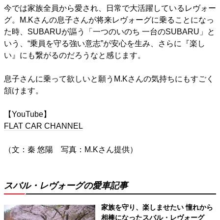
今では家族全員から愛され、日常で大活躍しているレヴォー
グ。M.Kさんの息子さんが将来レヴォーグに乗ることになっ
た時、SUBARUが謳う「一つのいのち 一台のSUBARU」と
いう、“乗員を守る強い意志”が安心を生み、さらに『楽し
い』にも繋がるのだろうなと感じます。
息子さんに乗って欲しいと願うM.Kさんの気持ちにもすごく
頷けます。
【YouTube】
FLAT CAR CHANNEL
（文：秦 悠陽 写真：M.Kさん提供）
スバル・レヴォーグの愛車記事
家族を守り、楽しませたい 憧れから
相棒になったスバル・レヴォーグ