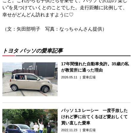
こと。これからも子供たちを乗せて、パッソで沢山の“楽し
い”を見つけていくとのことでした。走行距離に比例して、
幸せがどんどん訪れますように♡
（文：矢田部明子 写真：なっちゃんさん提供）
トヨタ パッソの愛車記事
17年間憧れた自動車免許。35歳の私
が教習所に通った理由
2026.05.11
愛車広場
パッソ 1.3 レーシー 一度手放した
けれど夢に出てくるほど愛おしくて
買い直した愛車
2022.11.23
愛車広場