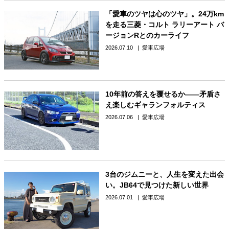
「愛車のツヤは心のツヤ」。24万km
を走る三菱・コルト ラリーアート バ
ージョンRとのカーライフ
2026.07.10
愛車広場
10年前の答えを覆せるか――矛盾さ
え楽しむギャランフォルティス
2026.07.06
愛車広場
3台のジムニーと、人生を変えた出会
い。JB64で見つけた新しい世界
2026.07.01
愛車広場