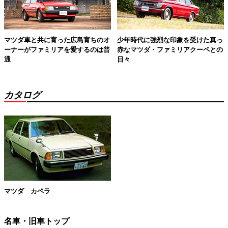
マツダ車と共に育った広島育ちのオ
少年時代に強烈な印象を受けた真っ
ーナーがファミリアを愛するのは普
赤なマツダ・ファミリアクーペとの
通
日々
カタログ
マツダ カペラ
名車・旧車トップ