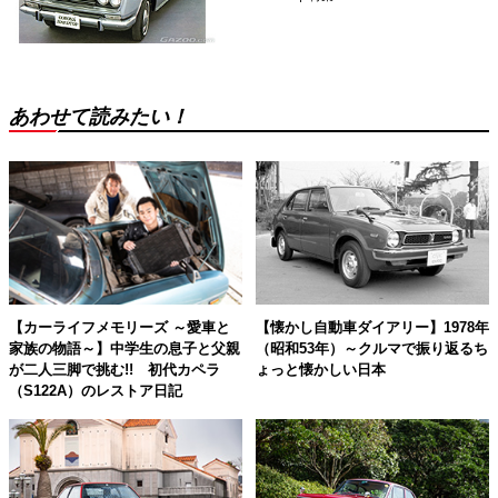
あわせて読みたい！
【カーライフメモリーズ ～愛車と
【懐かし自動車ダイアリー】1978年
家族の物語～】中学生の息子と父親
（昭和53年）～クルマで振り返るち
が二人三脚で挑む!! 初代カペラ
ょっと懐かしい日本
（S122A）のレストア日記