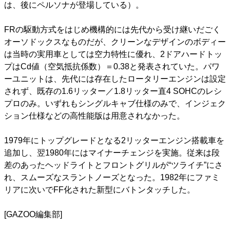
は、後にペルソナが登場している）。
FRの駆動方式をはじめ機構的には先代から受け継いだごく
オーソドックスなものだが、クリーンなデザインのボディー
は当時の実用車としては空力特性に優れ、2ドアハードトッ
プはCd値（空気抵抗係数）＝0.38と発表されていた。パワ
ーユニットは、先代には存在したロータリーエンジンは設定
されず、既存の1.6リッター／1.8リッター直4 SOHCのレシ
プロのみ。いずれもシングルキャブ仕様のみで、インジェク
ション仕様などの高性能版は用意されなかった。
1979年にトップグレードとなる2リッターエンジン搭載車を
追加し、翌1980年にはマイナーチェンジを実施。従来は段
差のあったヘッドライトとフロントグリルが“ツライチ”にさ
れ、スムーズなスラントノーズとなった。1982年にファミ
リアに次いでFF化された新型にバトンタッチした。
[GAZOO編集部]