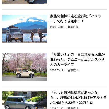
家族の相棒♡走る旅行鞄「ハスラ
ー」で行く珍道中！！
2026.04.01
愛車広場
「可愛い！」の一目ぼれから人生が
変わった。ジムニーが広げたスゥさ
んのカーライフ
2026.03.19
愛車広場
「もしも特別仕様車があったな
ら」。理想の1台に仕上げたアルトラ
パンSSとの22年・22万キロ
2026.01.30
愛車広場