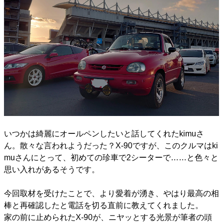
いつかは綺麗にオールペンしたいと話してくれたkimuさ
ん。散々な言われようだった？X-90ですが、このクルマはki
muさんにとって、初めての珍車で2シーターで……と色々と
思い入れがあるそうです。
今回取材を受けたことで、より愛着が湧き、やはり最高の相
棒と再確認したと電話を切る直前に教えてくれました。
家の前に止められたX-90が、ニヤッとする光景が筆者の頭