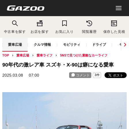
中古車を探す
お店を探す
お気に入り
閲覧履歴
保存した見積
愛車広場
クルマ情報
モビリティ
ドライブ
モー
TOP
愛車広場
愛車ライフ
SNSで見つけた素敵なカーライフ
90年代の激レア車 スズキ・X-90は癖になる愛車
2025.03.08
07:00