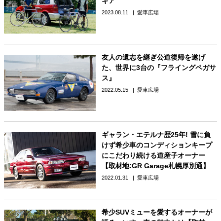
ギア
2023.08.11
愛車広場
友人の遺志を継ぎ公道復帰を遂げ
た、世界に3台の『フライングペガサ
ス』
2022.05.15
愛車広場
ギャラン・エテルナ歴25年! 雪に負
けず希少車のコンディションキープ
にこだわり続ける道産子オーナー
【取材地:GR Garage札幌厚別通】
2022.01.31
愛車広場
希少SUVミューを愛するオーナーが