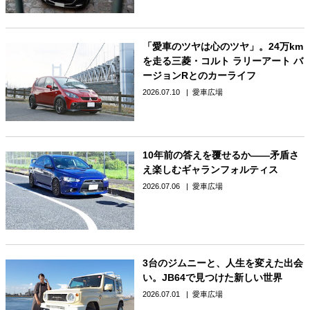
「愛車のツヤは心のツヤ」。24万km
を走る三菱・コルト ラリーアート バ
ージョンRとのカーライフ
2026.07.10
愛車広場
10年前の答えを覆せるか――矛盾さ
え楽しむギャランフォルティス
2026.07.06
愛車広場
3台のジムニーと、人生を変えた出会
い。JB64で見つけた新しい世界
2026.07.01
愛車広場