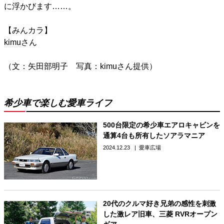
に浮かびます……。
【みんカラ】
kimu
さん
（文：矢田部明子 写真：kimuさん提供）
希少車で楽しむ愛車ライフ
500台限定の希少車エアロキャビンを
通算4台も所有したソアラマニア
2024.12.23
愛車広場
20代のクルマ好き兄弟の感性を刺激
した激レア旧車、三菱 RVRオープン