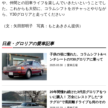
や、仲間との旧車ライフを楽しんでいきたいということでし
た。これからも大切に、コラムシフトをガチャっとやりなが
ら、Y30グロリアと走ってください♪
（文：矢田部明子 写真：もとあきさん提供）
日産・グロリアの愛車記事
子供の頃に憧れた、コラムシフト&べ
ンチシートのY30グロリアに乗って
2025.03.30
愛車広場
20年間憧れ続けた3代目グロリアをつ
いに購入！ 万全にレストアした“タ
テグロ”で長距離ドライブも何のその
2025.02.23
愛車広場