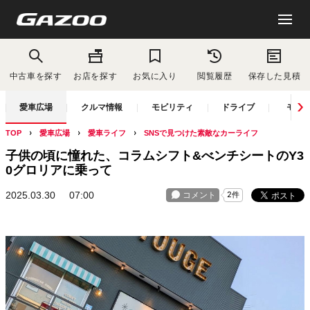
中古車を探す
お店を探す
お気に入り
閲覧履歴
保存した見積
愛車広場
クルマ情報
モビリティ
ドライブ
モー
TOP
愛車広場
愛車ライフ
SNSで見つけた素敵なカーライフ
子供の頃に憧れた、コラムシフト&べンチシートのY3
0グロリアに乗って
2025.03.30
07:00