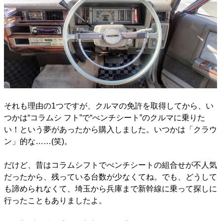
それも理由の1つですが、クルマの免許を取得してから、い
つかは“コラムシ フト”で“べンチシート”のクルマに乗りた
い！という夢があったから購入しました。いつかは「クラウ
ン」的な……(笑)。
だけど、昔はコラムシフトでべンチシートの組合せが不人気
だったから、残っている台数が少なくてね。でも、どうして
も諦められなくて、埼玉から兵庫まで新幹線に乗って探しに
行ったこともありましたよ。