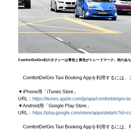
ComfortDelGro社のタクシーは青色と黄色がトレードマーク。街の
ComfortDelGro Taxi Booking Appを
▼iPhone用「iTunes Store」
URL：
https://itunes.apple.com/jp/app/comfortdelgro
▼Android用「Google Play Store」
URL：
https://play.google.com/store/apps/details?id=
ComfortDelGro Taxi Booking Appを利用