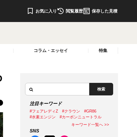
お気に入り
閲覧履歴
保存した見積
コラム・エッセイ
特集
D
検索
注目キーワード
#フェアレディZ
#クラウン
#GR86
#水素エンジン
#カーボンニュートラル
キーワード一覧へ >>
SNS