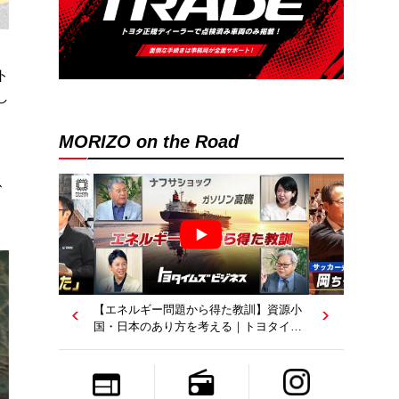
ト
し
MORIZO on the Road
ス
【エネルギー問題から得た教訓】資源小
国・日本のあり方を考える｜トヨタイム
ズビジネス