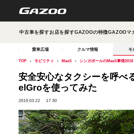
中古車を探す
お店を探す
GAZOOの特徴
GAZOOマ
愛車広場
クルマ情報
モ
TOP
モビリティ
MaaS
シンガポールのMaaS事情2018
安全安心なタクシーを呼べるタ
elGroを使ってみた
2019.03.22
17:30