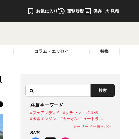
お気に入り
閲覧履歴
保存した見積
コラム・エッセイ
特集
惚
検索
注目キーワード
#フェアレディZ
#クラウン
#GR86
#水素エンジン
#カーボンニュートラル
キーワード一覧へ >>
SNS