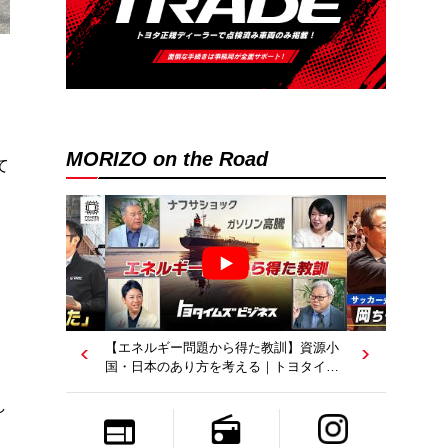
MORIZO on the Road
て
【エネルギー問題から得た教訓】資源小
国・日本のあり方を考える｜トヨタイム
ズビジネス
し