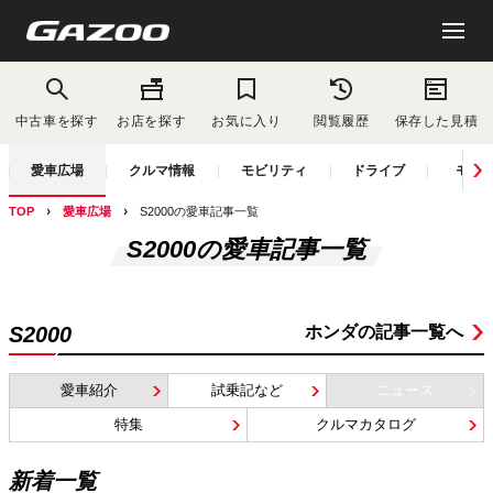
中古車を探す
お店を探す
お気に入り
閲覧履歴
保存した見積
愛車広場
クルマ情報
モビリティ
ドライブ
モー
TOP
愛車広場
S2000の愛車記事一覧
S2000の愛車記事一覧
ホンダの記事一覧へ
S2000
愛車紹介
試乗記など
ニュース
特集
クルマカタログ
新着一覧