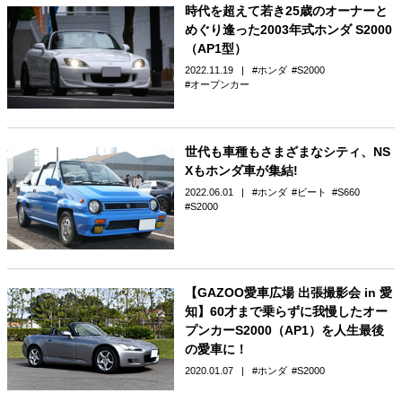
時代を超えて若き25歳のオーナーと
めぐり逢った2003年式ホンダ S2000
（AP1型）
2022.11.19
ホンダ
S2000
オープンカー
世代も車種もさまざまなシティ、NS
Xもホンダ車が集結!
2022.06.01
ホンダ
ビート
S660
S2000
【GAZOO愛車広場 出張撮影会 in 愛
知】60才まで乗らずに我慢したオー
プンカーS2000（AP1）を人生最後
の愛車に！
2020.01.07
ホンダ
S2000