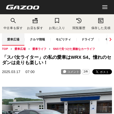
中古車を探す
お店を探す
お気に入り
閲覧履歴
保存した見積
愛車広場
クルマ情報
モビリティ
ドライブ
モー
TOP
愛車広場
愛車ライフ
SNSで見つけた素敵なカーライフ
「スバ女ライター」の私の愛車はWRX S4。憧れのセ
ダンは走りも楽しい！
2025.03.17
07:00