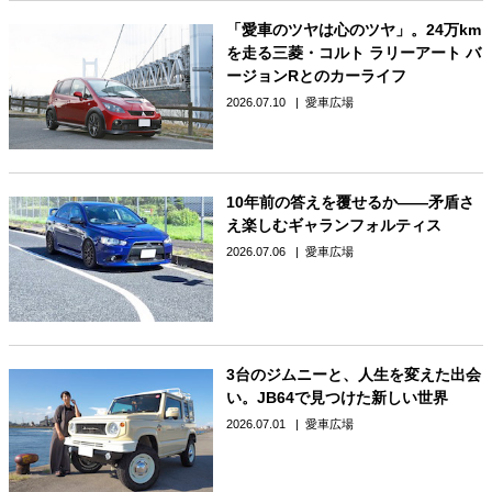
「愛車のツヤは心のツヤ」。24万km
を走る三菱・コルト ラリーアート バ
ージョンRとのカーライフ
2026.07.10
愛車広場
10年前の答えを覆せるか――矛盾さ
え楽しむギャランフォルティス
2026.07.06
愛車広場
3台のジムニーと、人生を変えた出会
い。JB64で見つけた新しい世界
2026.07.01
愛車広場