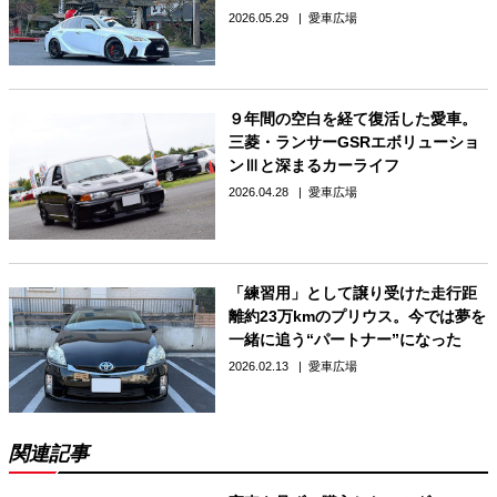
2026.05.29
愛車広場
９年間の空白を経て復活した愛車。
三菱・ランサーGSRエボリューショ
ンⅢと深まるカーライフ
2026.04.28
愛車広場
「練習用」として譲り受けた走行距
離約23万kmのプリウス。今では夢を
一緒に追う“パートナー”になった
2026.02.13
愛車広場
関連記事