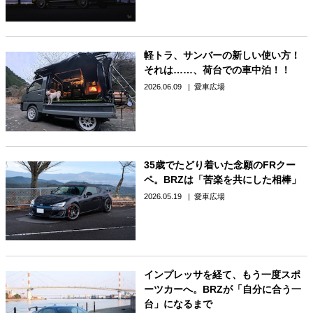
軽トラ、サンバーの新しい使い方！
それは……、荷台での車中泊！！
2026.06.09
愛車広場
35歳でたどり着いた念願のFRクー
ペ。BRZは「苦楽を共にした相棒」
2026.05.19
愛車広場
インプレッサを経て、もう一度スポ
ーツカーへ。BRZが「自分に合う一
台」になるまで