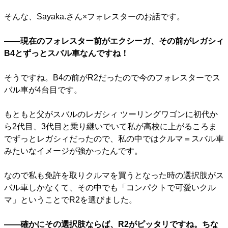
そんな、Sayaka.さん×フォレスターのお話です。
――現在のフォレスター前がエクシーガ、その前がレガシィ
B4とずっとスバル車なんですね！
そうですね。B4の前がR2だったので今のフォレスターでス
バル車が4台目です。
もともと父がスバルのレガシィ ツーリングワゴンに初代か
ら2代目、3代目と乗り継いでいて私が高校に上がるころま
でずっとレガシィだったので、私の中ではクルマ＝スバル車
みたいなイメージが強かったんです。
なので私も免許を取りクルマを買うとなった時の選択肢がス
バル車しかなくて、その中でも「コンパクトで可愛いクル
マ」ということでR2を選びました。
――確かにその選択肢ならば、R2がピッタリですね。ちな