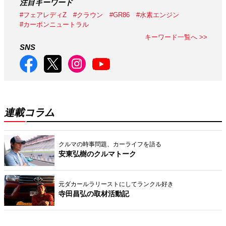
注目キーワード
#フェアレディZ
#クラウン
#GR86
#水素エンジン
#カーボンニュートラル
キーワード一覧へ >>
SNS
連載コラム
クルマの時事問題、カーライフを語る
安東弘樹のクルマトーク
元ダカールラリーストにしてランクル好き
寺田昌弘の取材活動記