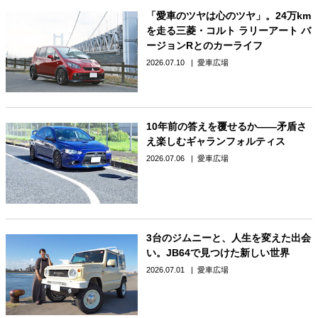
「愛車のツヤは心のツヤ」。24万km
を走る三菱・コルト ラリーアート バ
ージョンRとのカーライフ
2026.07.10
愛車広場
10年前の答えを覆せるか――矛盾さ
え楽しむギャランフォルティス
2026.07.06
愛車広場
3台のジムニーと、人生を変えた出会
い。JB64で見つけた新しい世界
2026.07.01
愛車広場