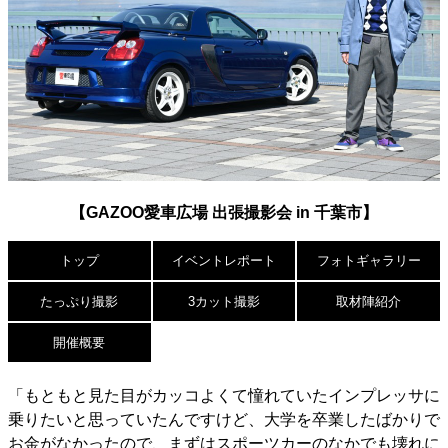
【GAZOO愛車広場 出張撮影会 in 千葉市】
トップ
イベント
レポート
フォト
ギャラリー
たっぷり
撮影
3カット
撮影
取材陣
紹介
開催概要
「もともと見た目がカッコよくて憧れていたインプレッサに
乗りたいと思っていたんですけど、大学を卒業したばかりで
お金がなかったので、まずはスポーツカーのなかでも壊れに