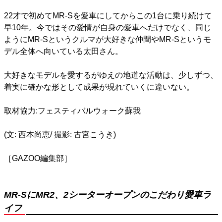
22才で初めてMR-Sを愛車にしてからこの1台に乗り続けて
早10年。今ではその愛情が自身の愛車へだけでなく、同じ
ようにMR-Sというクルマが大好きな仲間やMR-Sというモ
デル全体へ向いている太田さん。
大好きなモデルを愛するがゆえの地道な活動は、少しずつ、
着実に確かな形として成果が現れていくに違いない。
取材協力:フェスティバルウォーク蘇我
(⽂: 西本尚恵/ 撮影: 古宮こうき)
［GAZOO編集部］
MR-SにMR2、2シーターオープンのこだわり愛車ラ
イフ