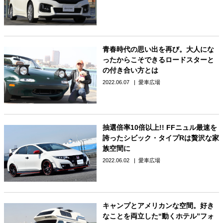
青春時代の思い出を再び。大人にな
ったからこそできるロードスターと
の付き合い方とは
2022.06.07
愛車広場
抽選倍率10倍以上!! FFニュル最速を
誇ったシビック・タイプRは贅沢な家
族空間に
2022.06.02
愛車広場
キャンプとアメリカンな空間。好き
なことを両立した“動くホテル”フォ