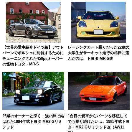
【世界の愛車紹介ドイツ編】アウト
レーシングカート乗りだった22歳の
バーンでポルシェに対抗するために
大学生がサーキット走行の相棒に選
チューニングされた450psオーバー
んだのは、トヨタ MR-S改
の怪物トヨタ・MR-S
25歳のオーナーと深く・強い絆で結
1台目の愛車からパーツを移植して
ばれた1994年式トヨタ MR2 Gリミ
でも乗り続けたい…。1985年式トヨ
テッド
タ・MR2 Gリミテッド改（AW11