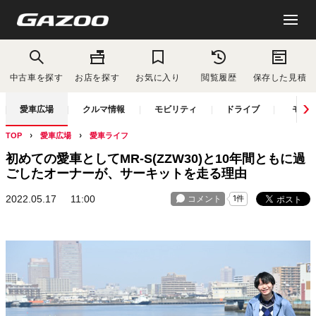
中古車を探す
お店を探す
お気に入り
閲覧履歴
保存した見積
愛車広場
クルマ情報
モビリティ
ドライブ
モー
TOP
愛車広場
愛車ライフ
初めての愛車としてMR-S(ZZW30)と10年間ともに過
ごしたオーナーが、サーキットを走る理由
2022.05.17
11:00