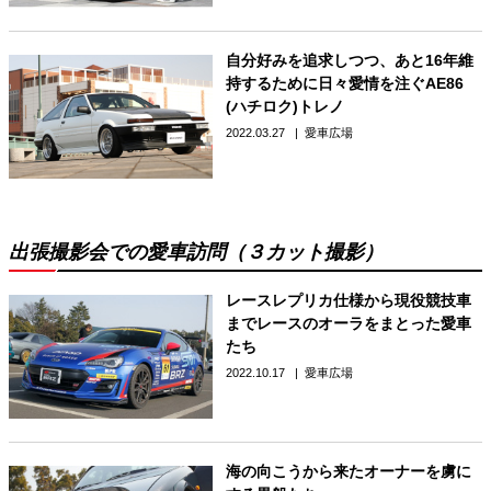
自分好みを追求しつつ、あと16年維
持するために日々愛情を注ぐAE86
(ハチロク)トレノ
2022.03.27
愛車広場
出張撮影会での愛車訪問（３カット撮影）
レースレプリカ仕様から現役競技車
までレースのオーラをまとった愛車
たち
2022.10.17
愛車広場
海の向こうから来たオーナーを虜に