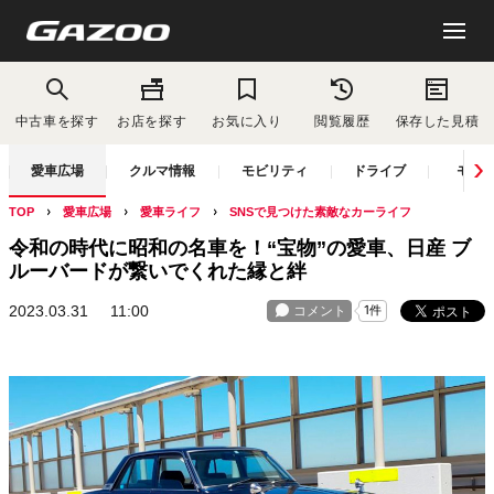
中古車を探す
お店を探す
お気に入り
閲覧履歴
保存した見積
愛車広場
クルマ情報
モビリティ
ドライブ
モー
TOP
愛車広場
愛車ライフ
SNSで見つけた素敵なカーライフ
令和の時代に昭和の名車を！“宝物”の愛車、日産 ブ
ルーバードが繋いでくれた縁と絆
2023.03.31
11:00