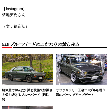
【Instagram】
菊地英樹
さん
（文：福嶌弘）
510ブルーバードのこだわりの愉しみ方
解体屋で学んだ知識と技術で快調さ
サファリラリー王者510ブルを現代
を保ち続けるブルーバード（P51
流のパーツでアップデート
0）