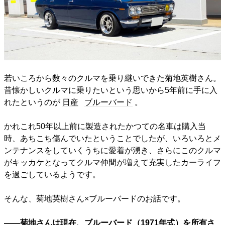
若いころから数々のクルマを乗り継いできた菊地英樹さん。
昔懐かしいクルマに乗りたいという思いから5年前に手に入
れたというのが
日産
ブルーバード
。
かれこれ50年以上前に製造されたかつての名車は購入当
時、あちこち傷んでいたということでしたが、いろいろとメ
ンテナンスをしていくうちに愛着が湧き、さらにこのクルマ
がキッカケとなってクルマ仲間が増えて充実したカーライフ
を過ごしているようです。
そんな、菊地英樹さん×ブルーバードのお話です。
――菊地さんは現在、ブルーバード（1971年式）を所有さ